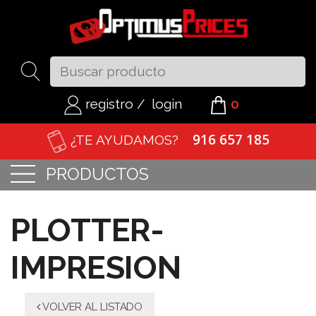
registro
/
login
0
916 657 185
¿TE AYUDAMOS?
PRODUCTOS
PLOTTER-
IMPRESION
VOLVER AL LISTADO