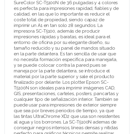
SureColor SC-T5100N de 36 pulgadas y 4 colores
es perfecta para impresiones rapidad, fiables y de
calidad, en las que lo importante es reducir el
coste total de propiedad, siendo capaz de
imprimir un A1 en tan solo 28 segundos. La
impresora SC-T5100, además de producir
impresiones rápidas y baratas, es ideal para el
entorno de oficina por su elegante diseño, su
tamaño reducido y su panel de mandos situado
en la parte delantera. Es tan sencilla de usar que
no necesita formación específica para manejarla,
y se puede colocar contra la pared pues se
maneja por la parte delantera, se introduce el
material por la parte superior y sale el producto
finalizado por delante. Los plotter Epson SC-
T5100N son ideales para imprimir imágenes CAD,
GIS, presentaciones, carteles, posters, pancartas y
cualquier tipo de señalización interior. También se
puede usar para impresiones de exterior siempre
que sea por breves periodos de tiempo, ya que
las tintas UltraChrome XD2 que usa son resistentes
al agua y los borrones. La SC-T5100N ademas de
conseguir negros intensos, líneas densas y nítidas
perfecto para gráficos técnicos permite realizar