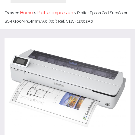
Home
Plotter-impresion
Estás en
>
> Plotter Epson Cad SureColor
SC-T5100N 914mm/A0 (36”) Ref. C11CF12302A0