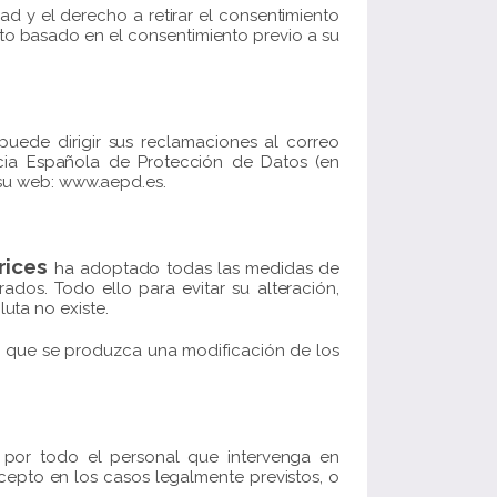
d y el derecho a retirar el consentimiento
ento basado en el consentimiento previo a su
uede dirigir sus reclamaciones al correo
cia Española de Protección de Datos (en
e su web: www.aepd.es.
rices
ha adoptado todas las medidas de
ados. Todo ello para evitar su alteración,
uta no existe.
e que se produzca una modificación de los
 por todo el personal que intervenga en
cepto en los casos legalmente previstos, o