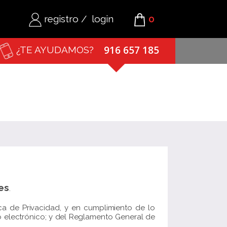
registro
/
login
0
916 657 185
¿TE AYUDAMOS?
es
.
tica de Privacidad, y en cumplimiento de lo
io electrónico; y del Reglamento General de