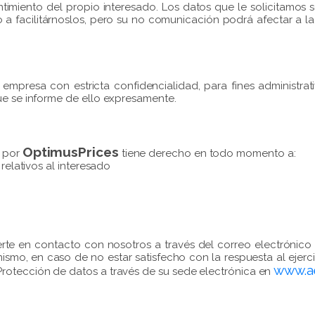
sentimiento del propio interesado. Los datos que le solicitamos
a facilitárnoslos, pero su no comunicación podrá afectar a la f
a empresa con estricta confidencialidad, para fines administra
ue se informe de ello expresamente.
OptimusPrices
s por
tiene derecho en todo momento a:
 relativos al interesado
rte en contacto con nosotros a través del correo electrónic
smo, en caso de no estar satisfecho con la respuesta al ejerc
www.a
rotección de datos a través de su sede electrónica en