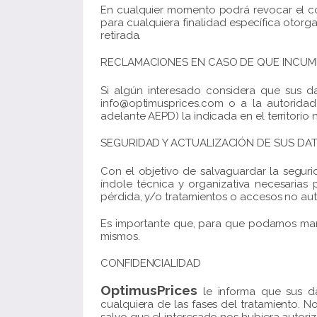
En cualquier momento podrá revocar el con
para cualquiera finalidad específica otorga
retirada.
RECLAMACIONES EN CASO DE QUE INCUMPL
Si algún interesado considera que sus 
info@optimusprices.com o a la autorida
adelante AEPD) la indicada en el territorio 
SEGURIDAD Y ACTUALIZACIÓN DE SUS DA
Con el objetivo de salvaguardar la segur
índole técnica y organizativa necesarias 
pérdida, y/o tratamientos o accesos no auto
Es importante que, para que podamos mant
mismos.
CONFIDENCIALIDAD
OptimusPrices
le informa que sus da
cualquiera de las fases del tratamiento. 