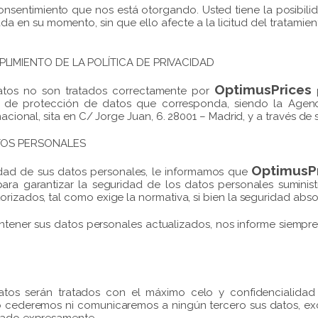
sentimiento que nos está otorgando. Usted tiene la posibilida
da en su momento, sin que ello afecte a la licitud del tratami
IMIENTO DE LA POLÍTICA DE PRIVACIDAD
OptimusPrices
datos no son tratados correctamente por
p
d de protección de datos que corresponda, siendo la Agen
nacional, sita en C/ Jorge Juan, 6. 28001 – Madrid, y a través d
TOS PERSONALES
OptimusP
idad de sus datos personales, le informamos que
para garantizar la seguridad de los datos personales suministr
rizados, tal como exige la normativa, si bien la seguridad absol
ener sus datos personales actualizados, nos informe siempr
tos serán tratados con el máximo celo y confidencialidad
No cederemos ni comunicaremos a ningún tercero sus datos, ex