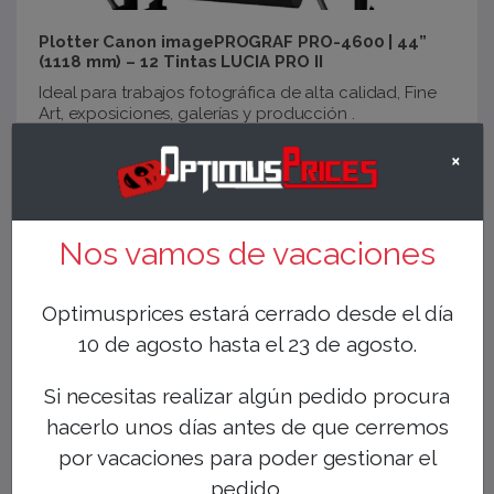
Plotter Canon imagePROGRAF PRO-4600 | 44”
(1118 mm) – 12 Tintas LUCIA PRO II
Ideal para trabajos fotográfica de alta calidad, Fine
Art, exposiciones, galerías y producción .
+ Detalle de producto
×
+ Solicitar información
4.718,00€
Precio
Nos vamos de vacaciones
Últimas unidades con Plan Renove:
Consigue hasta 800€ de descuento
!!Consultanos!!
Optimusprices estará cerrado desde el día
10 de agosto hasta el 23 de agosto.
Si necesitas realizar algún pedido procura
hacerlo unos días antes de que cerremos
por vacaciones para poder gestionar el
pedido.