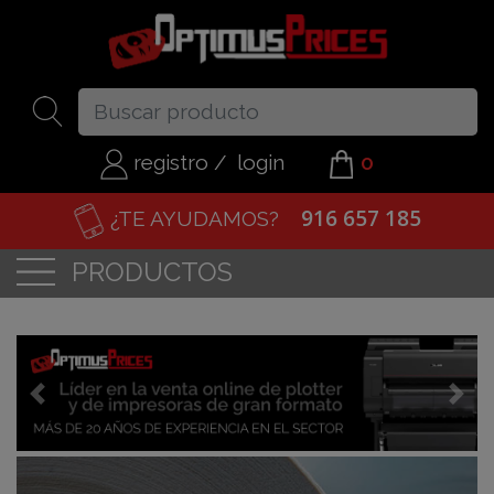
registro
/
login
0
916 657 185
¿TE AYUDAMOS?
PRODUCTOS
Previous
Nex