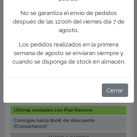
No se garantiza el envío de pedidos
después de las 12:00h del viernes día 7 de
agosto.
Plotter Fotográfico Canon IPF PRO-4600 ancho
Los pedidos realizados en la primera
1.118mm (44")
semana de agosto se enviarán siempre y
Canon imagePROGRAF PRO-4600 produce
imágenes de hasta 1118mm para fotografías
cuando se disponga de stock en almacén.
impactantes y obras de arte. Equipado con las
nuevas tintas LUCIA PRO II.
+ Detalle de producto
+ Solicitar información
Cerrar
5.309,00€
Precio
Últimas unidades con Plan Renove:
Consigue hasta 800€ de descuento
!!Consultanos!!